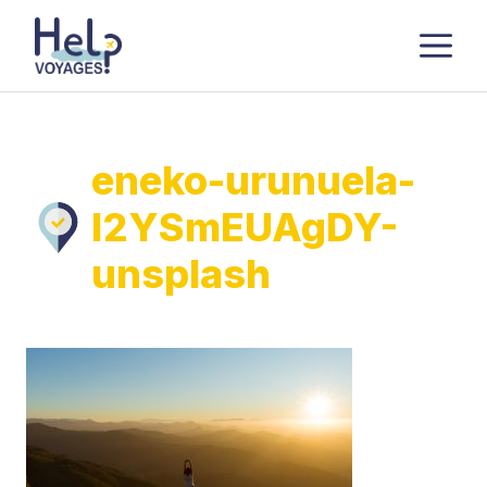
Aller
M
au
contenu
eneko-urunuela-
I2YSmEUAgDY-
unsplash