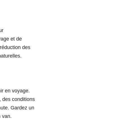
ur
vage et de
 réduction des
aturelles.
ir en voyage.
, des conditions
nute. Gardez un
n van.