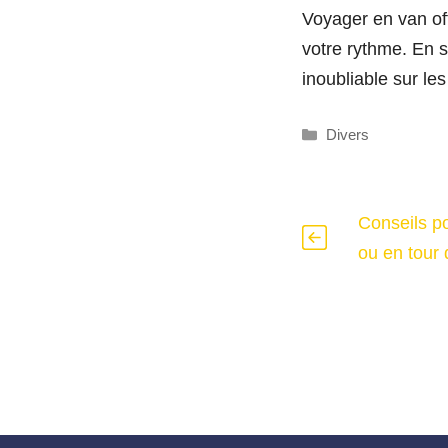
Voyager en van off
votre rythme. En s
inoubliable sur le
Catégories
Divers
Conseils p
ou en tour