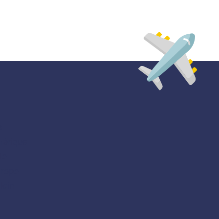
s
érique
ie
rope
 loin