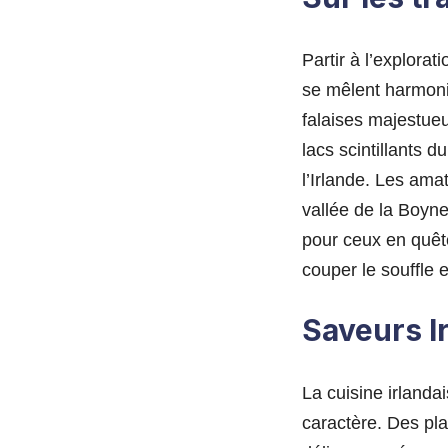
Partir à l’explora
se mêlent harmoni
falaises majestue
lacs scintillants 
l’Irlande. Les ama
vallée de la Boyn
pour ceux en quête
couper le souffle 
Saveurs I
La cuisine irlanda
caractère. Des plat