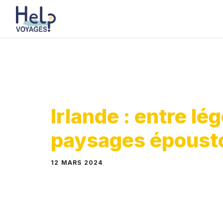
Aller
au
contenu
Irlande : entre lé
paysages époust
12 MARS 2024