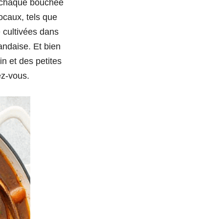
e, chaque bouchée
locaux, tels que
 cultivées dans
landaise. Et bien
in et des petites
ez-vous.