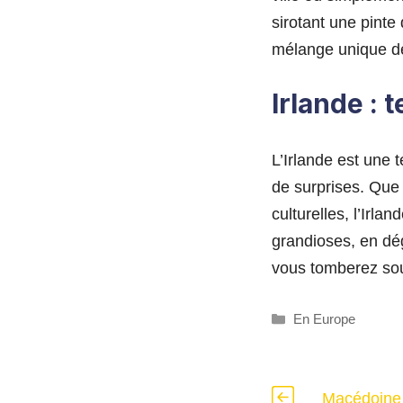
sirotant une pinte
mélange unique de 
Irlande : 
L’Irlande est une 
de surprises. Que
culturelles, l’Irl
grandioses, en dé
vous tomberez sou
Catégories
En Europe
Macédoine :