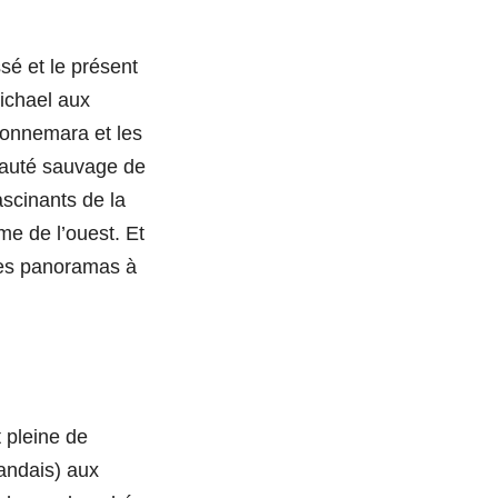
ssé et le présent
ichael aux
Connemara et les
beauté sauvage de
ascinants de la
e de l’ouest. Et
 des panoramas à
 pleine de
landais) aux