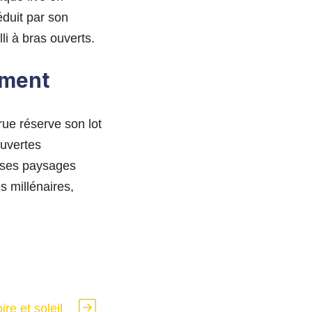
éduit par son
li à bras ouverts.
ement
rue réserve son lot
ouvertes
t ses paysages
s millénaires,
ire et soleil