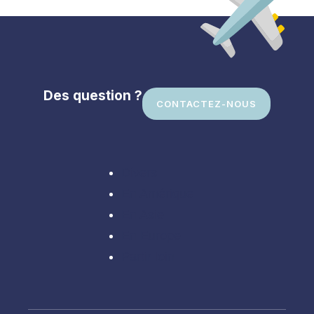
Des question ?
CONTACTEZ-NOUS
Divers
En Amérique
En Asie
En Europe
Partir loin