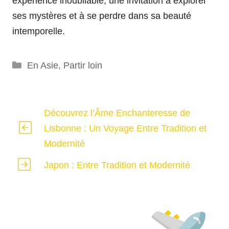
expérience inoubliable, une invitation à explorer
ses mystères et à se perdre dans sa beauté
intemporelle.
Catégories
En Asie
,
Partir loin
Découvrez l’Âme Enchanteresse de
Lisbonne : Un Voyage Entre Tradition et
Modernité
Japon : Entre Tradition et Modernité