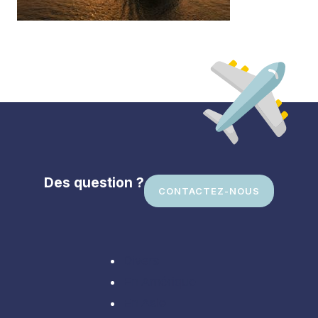
Des question ?
CONTACTEZ-NOUS
Divers
En Amérique
En Asie