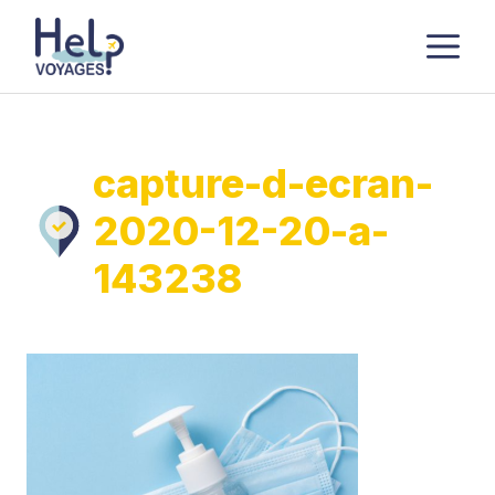
Aller
M
au
contenu
capture-d-ecran-
2020-12-20-a-
143238