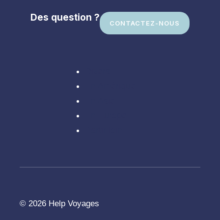
Des question ?
CONTACTEZ-NOUS
Divers
En Amérique
En Asie
En Europe
Partir loin
© 2026 Help Voyages