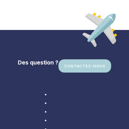
Des question ?
CONTACTEZ-NOUS
Divers
En Amérique
En Asie
En Europe
Partir loin