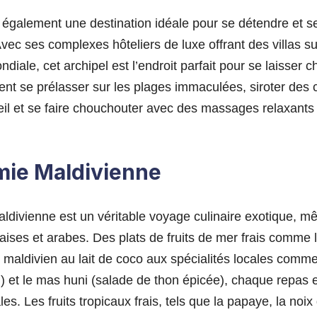
 également une destination idéale pour se détendre et s
 Avec ses complexes hôteliers de luxe offrant des villas sur
iale, cet archipel est l’endroit parfait pour se laisser ch
ent se prélasser sur les plages immaculées, siroter des 
eil et se faire chouchouter avec des massages relaxants
mie Maldivienne
divienne est un véritable voyage culinaire exotique, mêl
kaises et arabes. Des plats de fruits de mer frais comme l
n maldivien au lait de coco aux spécialités locales comm
) et le mas huni (salade de thon épicée), chaque repas 
es. Les fruits tropicaux frais, tels que la papaye, la noix