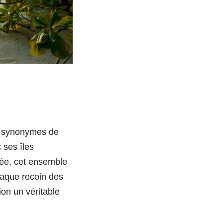
nt synonymes de
 ses îles
orée, cet ensemble
haque recoin des
ion un véritable