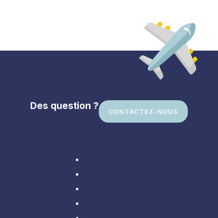
Des question ?
CONTACTEZ-NOUS
Divers
En Amérique
En Asie
En Europe
Partir loin