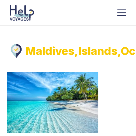
Aller
M
au
contenu
Maldives,Islands,Oc