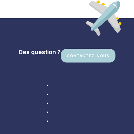
Des question ?
CONTACTEZ-NOUS
Divers
En Amérique
En Asie
En Europe
Partir loin