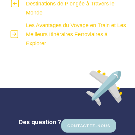
Destinations de Plongée à Travers le
Monde
Les Avantages du Voyage en Train et Les
Meilleurs Itinéraires Ferroviaires à
Explorer
Des question ?
CONTACTEZ-NOUS