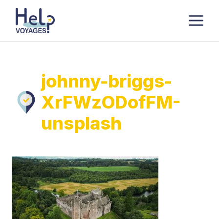
Aller
M
au
contenu
johnny-briggs-
XrFWzODofFM-
unsplash