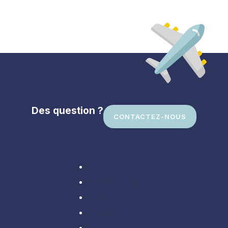
Des question ?
CONTACTEZ-NOUS
Divers
En Amérique
En Asie
En Europe
Partir loin