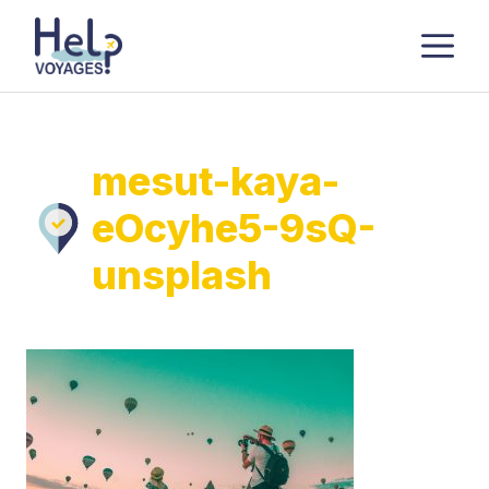
Aller
M
au
contenu
mesut-kaya-
eOcyhe5-9sQ-
unsplash