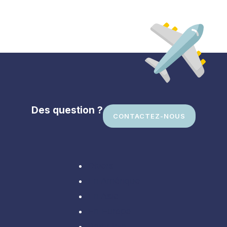
Des question ?
CONTACTEZ-NOUS
Divers
En Amérique
En Asie
En Europe
Partir loin